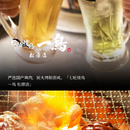
严选国产鸡肉，炭火烤制而成。「七轮烧鸟
一鸟 松原店」