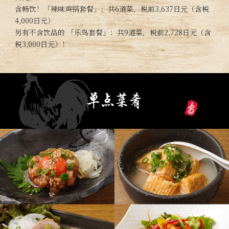
含畅饮！「辣味鸡锅套餐」：共6道菜，税前3,637日元（含税
4,000日元）
另有不含饮品的 「乐鸟套餐」：共9道菜，税前2,728日元（含
税3,000日元）！